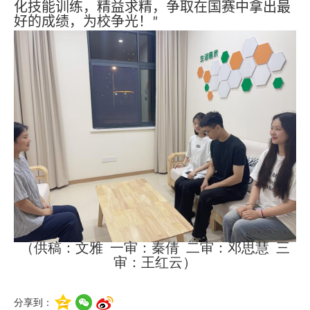
化技能训练，精益求精，争取在国赛中拿出最
好的成绩，为校争光！”
（供稿：文雅 一审：秦倩 二审：邓思慧 三
审：王红云）
分享到：