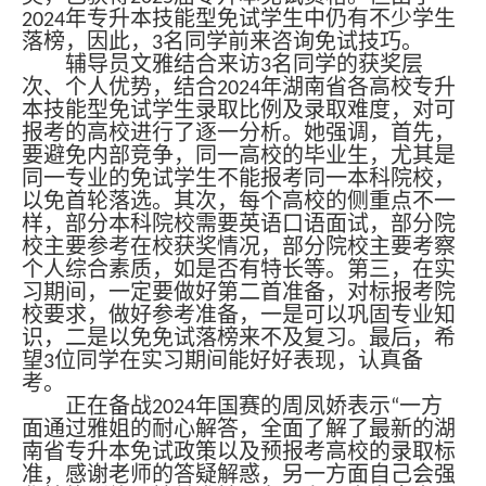
2024年专升本技能型免试学生中仍有不少学生
落榜，因此，3名同学前来咨询免试技巧。
辅导员文雅结合来访3名同学的获奖层
次、个人优势，结合2024年湖南省各高校专升
本技能型免试学生录取比例及录取难度，对可
报考的高校进行了逐一分析。她强调，首先，
要避免内部竞争，同一高校的毕业生，尤其是
同一专业的免试学生不能报考同一本科院校，
以免首轮落选。其次，每个高校的侧重点不一
样，部分本科院校需要英语口语面试，部分院
校主要参考在校获奖情况，部分院校主要考察
个人综合素质，如是否有特长等。第三，在实
习期间，一定要做好第二首准备，对标报考院
校要求，做好参考准备，一是可以巩固专业知
识，二是以免免试落榜来不及复习。最后，希
望3位同学在实习期间能好好表现，认真备
考。
正在备战2024年国赛的周凤娇表示“一方
面通过雅姐的耐心解答，全面了解了最新的湖
南省专升本免试政策以及预报考高校的录取标
准，感谢老师的答疑解惑，另一方面自己会强