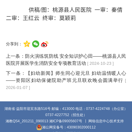
供稿/图：桃源县人民医院 一审：秦倩
二审：王红云 终审：莫颖莉
分享到：
上一条：
防火演练筑防线 安全知识护心田——桃源县人民
医院开展医学生消防安全专项教育活动
[ 2024-10-23 ]
下一条：
【妇幼新闻】师生同心迎元旦 妇幼温情暖人心
——资阳区妇幼保健院助产班元旦联欢晚会圆满举行
[
2026-01-07 ]
湖南省·益阳市迎宾东路516号 邮编：413000 电话：0737-4224748（办公室）
0737-4227752（招生处）
湘教QS4_201211_090013
湘ICP备09005607号
丨 网络信息中心技术支持
湘公网安备号：43090302000112