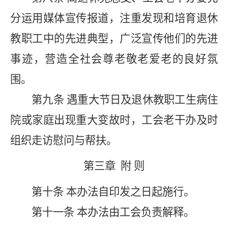
分运用媒体宣传报道，注重发现和培育退休
教职工中的先进典型，广泛宣传他们的先进
事迹，营造全社会尊老敬老爱老的良好氛
围。
第九条
遇重大节
日
及退休教职工生病住
院或家庭出现重大变故时，工会
老干办及时
组
织
走访慰问与帮
扶。
第三章
附 则
第十条
本办法自印发之
日起施行。
第十一条
本办法由工会负责解释
。