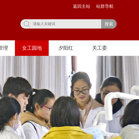
返回主站
站群导航
搜索
管理
女工园地
夕阳红
关工委