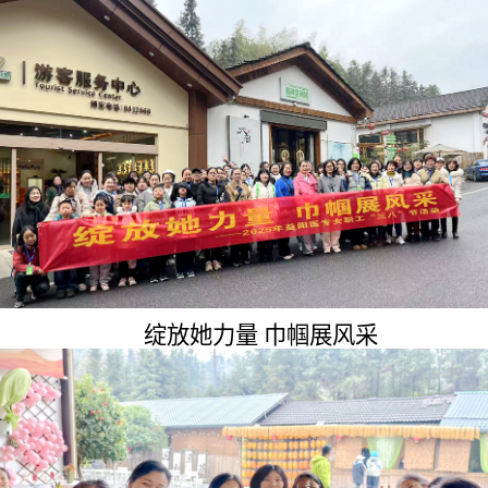
绽放她力量 巾帼展风采