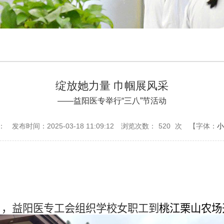
绽放她力量 巾帼展风采
——益阳医专举行“三八”节活动
：
发布时间：2025-03-18 11:09:12
浏览次数：
520
次
【字体：
小
5日，益阳医专工会组织学校女职工
到
桃江栗山农场