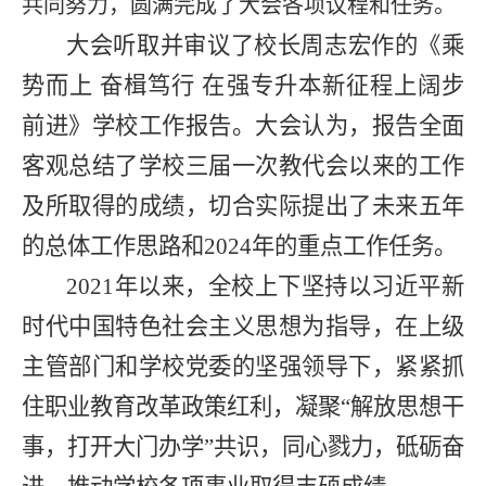
共同努力，
圆满完成了大会各项
议程和任务
。
大会听取并审议了校长周志宏作的《
乘
势而上 奋楫笃行 在强专升本新征程上阔步
前进》学校工作报告。
大会认为，报告全面
客观
总结了
学校
三
届一次教代会以来的工作
及所取得的成绩
，
切合实际
提出
了
未来五年
的
总体工作思路和202
4
年
的重点工作
任务
。
202
1
年
以来
，全校上下坚持以习近平新
时代中国特色社会主义思想为指导，在上级
主管部门和学校党委的坚强领导下，
紧紧抓
住职业教育改革政策红利，
凝聚
“
解放思想干
事，打开大门办学
”
共识
，同心戮力，砥砺奋