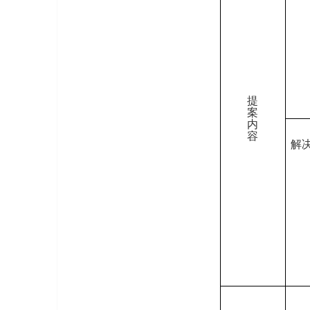
提
案
内
容
解