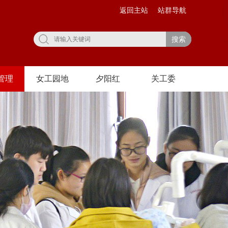
返回主站
站群导航
搜索
管理
女工园地
夕阳红
关工委