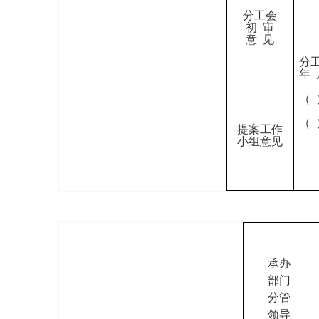
分工会
初 审
意 见
分
年 
（
（
提案工作
小组意见
承办
部门
分管
领导