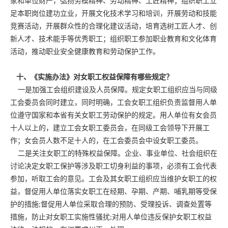
家和单位财产，弘扬劳模精神、劳动精神、工匠精神；组织职工立
足本职岗位建功立业，开展文化技术学习和培训，开展劳动和技能
竞赛活动，开展群众性的合理化建议活动，培育选树工匠人才、创
新人才、技术能手等优秀职工；组织职工参加职业教育和文化体育
活动，推动职业安全健康教育和劳动保护工作。
十、《实施办法》对女职工权益保障有哪些规定？
一是加强工会组织建设及人员保障。规定女职工组织应当与同级
工会委员会同时建立，同时明确，工会女职工组织负责监督用人单
位遵守国家和本省有关女职工劳动保护的规定。用人单位有女会员
十人以上的，建立工会女职工委员会，在同级工会领导下开展工
作；女会员人数不足十人的，在工会委员会中设女职工委员。
二是关注女职工的特殊权益保障。企业、事业单位、社会组织在
讨论决定女职工保护等涉及职工切身利益的事项，必须有工会代表
参加，听取工会的意见。工会及其女职工组织应当维护女职工的权
益，督促用人单位落实女职工在经期、孕期、产期、哺乳期等受保
护的措施;督促用人单位采取合理的预防、受理投诉、调查处置等
措施，防止对女职工实施性骚扰;对用人单位违反保护女职工权益