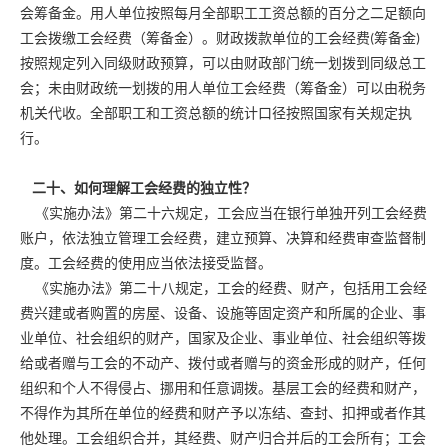
会筹备金。用人单位按照每月全部职工工资总额的百分之二足额向
工会拨缴工会经费（筹备金）。财政拨款单位的工会经费(筹备金)
按照规定列入同级财政预算，可以由财政部门统一划拨到同级总工
会；未由财政统一划拨的用人单位工会经费（筹备金）可以由税务
机关代收。全部职工和工资总额的统计口径按照国家有关规定执
行。
二十、如何理解工会经费的独立性？
《实施办法》第二十六规定，工会应当在银行单独开列工会经费
账户，依法独立管理工会经费，建立预算、决算和经费审查监督制
度。工会经费的使用应当依法接受监督。
《实施办法》第二十八规定，工会的经费、财产，包括用工会经
费兴建或者购置的房屋、设备、设施等固定资产和所属的企业、事
业单位、社会组织的财产，国家及企业、事业单位、社会组织等拨
给或者赠与工会的不动产、拨付或者赠与的资金形成的财产，任何
组织和个人不得侵占、挪用和任意调拨。基层工会的经费和财产，
不得作为其所在单位的经费和财产予以冻结、查封、扣押或者作其
他处理。工会组织合并，其经费、财产归合并后的工会所有；工会