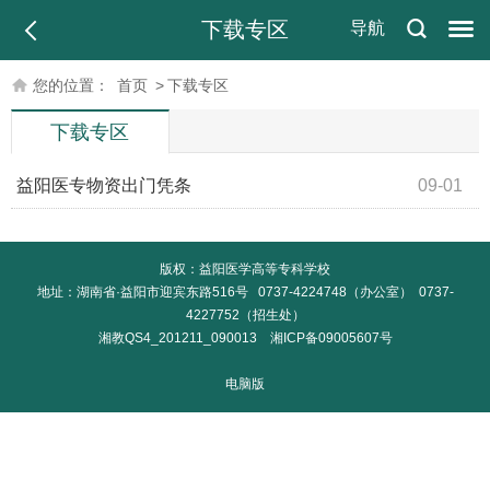
下载专区
导航
您的位置：
首页
>
下载专区
下载专区
益阳医专物资出门凭条
09-01
版权：益阳医学高等专科学校
地址：湖南省·益阳市迎宾东路516号 0737-4224748（办公室） 0737-
4227752（招生处）
湘教QS4_201211_090013
湘ICP备09005607号
电脑版