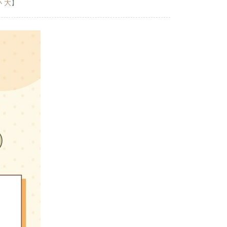
小
大
】