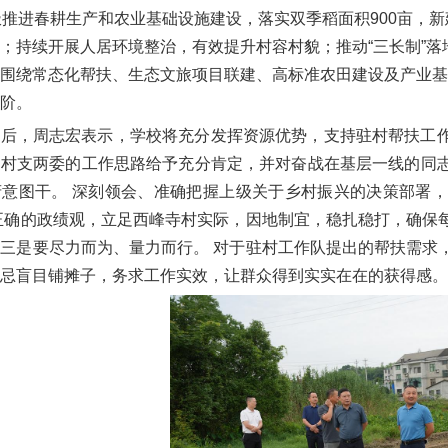
极推进春耕生产和农业基础设施建设，落实双季稻面积900亩，新
；持续开展人居环境整治，有效提升村容村貌；推动“三长制”落
围绕常态化帮扶、生态文旅项目联建、高标准农田建设及产业基
阶。
报后，周志宏表示，学校将充分发挥资源优势，支持驻村帮扶工
和村支两委的工作思路给予充分肯定，并对奋战在基层一线的同
府意图干。 深刻领会、准确把握上级关于乡村振兴的决策部署
正确的政绩观，立足西峰寺村实际，因地制宜，稳扎稳打，确保
三是要尽力而为、量力而行。 对于驻村工作队提出的帮扶需求
忌盲目铺摊子，务求工作实效，让群众得到实实在在的获得感。