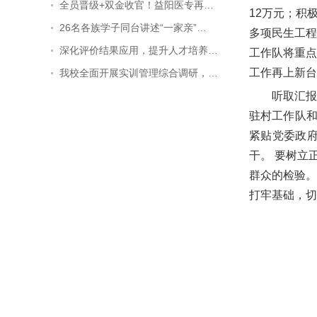
全员晋级+双金收官！益阳医专再…
12万元；积
26名各族学子同台讲述“一家亲”…
多项民生工程
深化评价结果应用，提升人才培养…
工作队将重点
工作再上新台
我校全面开展实训管理综合调研，…
听取汇
驻村工作队
紧贴党委政
干。 要树立
群众的检验。
打牢基础，切