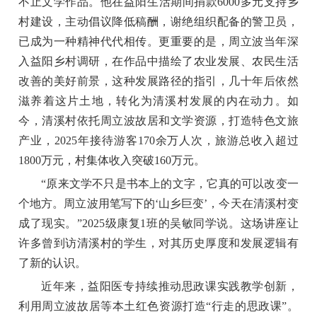
不止文学作品。他在益阳生活期间捐款6000多元支持乡
村建设，主动倡议降低稿酬，谢绝组织配备的警卫员，
已成为一种精神代代相传。更重要的是，周立波当年深
入益阳乡村调研，在作品中描绘了农业发展、农民生活
改善的美好前景，这种发展路径的指引，几十年后依然
滋养着这片土地，转化为清溪村发展的内在动力。如
今，清溪村依托周立波故居和文学资源，打造特色文旅
产业，2025年接待游客170余万人次，旅游总收入超过
1800万元，村集体收入突破160万元。
“原来文学不只是书本上的文字，它真的可以改变一
个地方。周立波用笔写下的‘山乡巨变’，今天在清溪村变
成了现实。”2025级康复1班的吴敏同学说。这场讲座让
许多曾到访清溪村的学生，对其历史厚度和发展逻辑有
了新的认识。
近年来，益阳医专持续推动思政课实践教学创新，
利用周立波故居等本土红色资源打造“行走的思政课”。