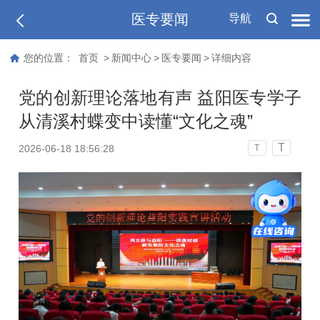
医专要闻
导航
您的位置：
首页
>
新闻中心
>
医专要闻
>
详细内容
党的创新理论落地有声 益阳医专学子
从清溪村蝶变中读懂“文化之魂”
T
2026-06-18 18:56:28
T