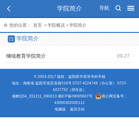
学院简介
导航
您的位置：
首页
>
学院概况
>
学院简介
学院简介
继续教育学院简介
09-27
© 2003-2017 版权：益阳医学高等专科学校
地址：湖南省·益阳市迎宾东路516号 0737-4224748（办公室） 0737-
4227752（招生处）
湘教QS4_201211_090013
湘ICP备09005607号
湘公网安备号：
43090302000112
电脑版
返回主站