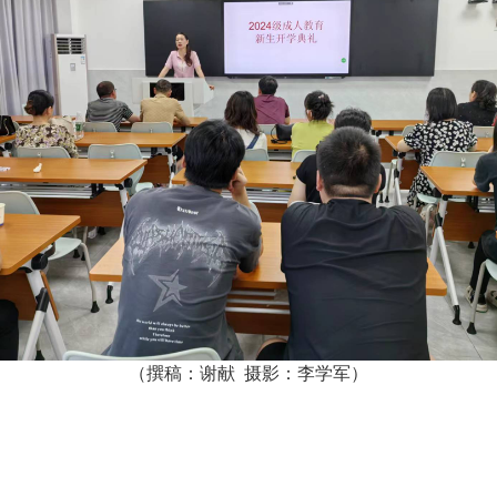
（撰稿：谢献 摄影：李学军）