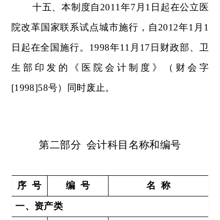
十五、本制度自
2011
年
7
月
1
日起在公立医
院改革国家联系试点城市施行，自
2012
年
1
月
1
日起在全国施行。
1998
年
11
月
17
日财政部、卫
生部印发的《医院会计制度》（财会字
[1998]58
号）同时废止。
第二部分
会计科目名称和编号
序
号
编
号
名
称
一、资产类