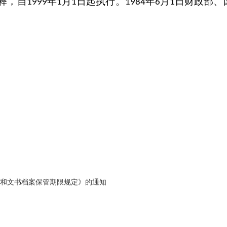
释，自
年
月
日起执行。
年
月
日财政部、
1999
1
1
1984
6
1
和文书档案保管期限规定》的通知