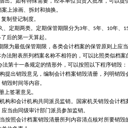
借出。如有特殊需要，经本单位负责人批准，可以提
档案上涂画、拆封和抽换。
、复制登记制度。
久、定期两类。定期保管期限分为
年、
年、
年、
3
5
10
1
终了后的第一天算起。
期限为最低保管期限，各类会计档案的保管原则上应
本办法附表所列档案名称不相符的，可以比照类似档案
办法第十一条规定的情形外，可以按照以下程序销毁：
构提出销毁意见，编制会计档案销毁清册，列明销毁
、销毁时间等内容。
册上签署意见。
机构和会计机构共同派员监销。国家机关销毁会计档
，应当由同级审计部门派员参加监销。
当按照会计档案销毁清册所列内容清点核对所要销毁