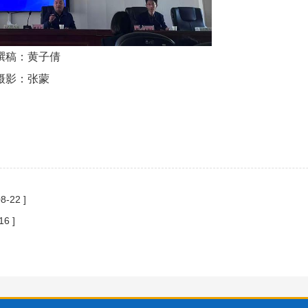
子倩
蒙
8-22 ]
16 ]