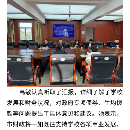
高敏
认真听取了汇报，详细了解了学
校
发展和财务状况，对
政府专项债券
、
生均拨
款
等问题提出了具体意见和建议。
她
表示，
市财政将一如既往支持学
校
各项事业发展，