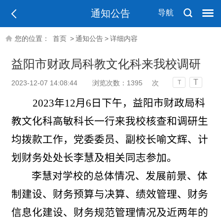
通知公告
导航
您的位置：
首页
>
通知公告
>
详细内容
益阳市财政局科教文化科来我校调研
T
2023-12-07 14:08:44
浏览次数：
1395
次
T
2023年12月6日下午，益阳市财政局科
教文化科
高敏
科长一行来我
校核查和调研生
均拨款
工作，
党委委员
、
副校长喻文辉、
计
划
财务处
处长李慧及相关同志参加
。
李慧对
学校的总体情况、发展前景、体
制建设
、财务
预算与决算、绩效管理、财务
信息化建设、财务规范管理情况
及近两年的