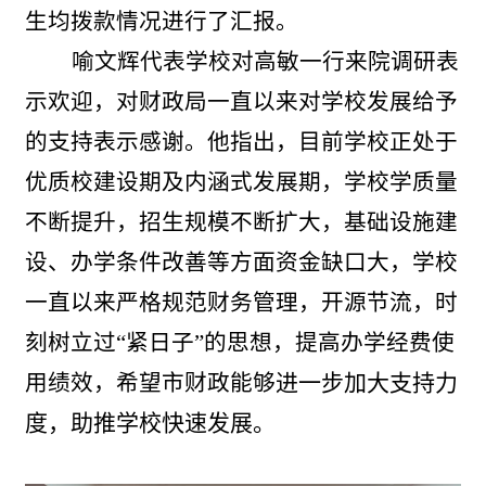
生均拨款情况
进行了汇报。
喻文辉
代表
学校
对
高敏
一行来院调研表
示欢迎，对财政局一直以来对
学校
发展给予
的支持表示感谢。他指出，目前学
校
正处于
优质校建设期及内涵式发展期
，学校
学质量
不断提升，招生规模不断扩大，基础设施建
设、办学条件改善等方面资金缺口大，学
校
一直以来严格规范财务管理，开源节流，时
刻树立过“紧日子”的思想，提高办学经费使
进一步加大支持力
用绩效，希望市
财
政能够
度，助推学
校
快速发展。