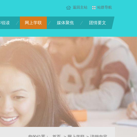
返回主站
站群导航
年锐读
网上学联
媒体聚焦
团情要文
您的位置：
首页
>
网上学联
>
详细内容