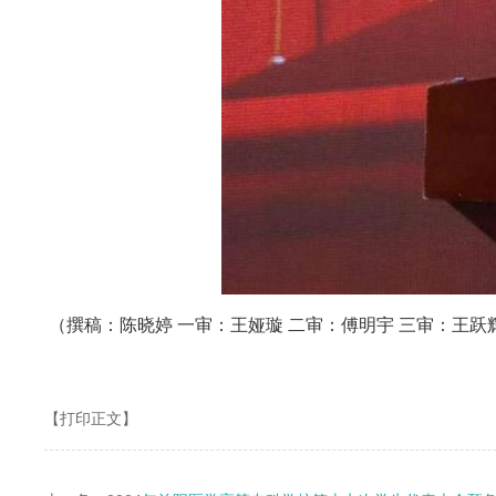
（撰稿：陈晓婷 一审：王娅璇 二审：傅明宇 三审：王跃
【打印正文】