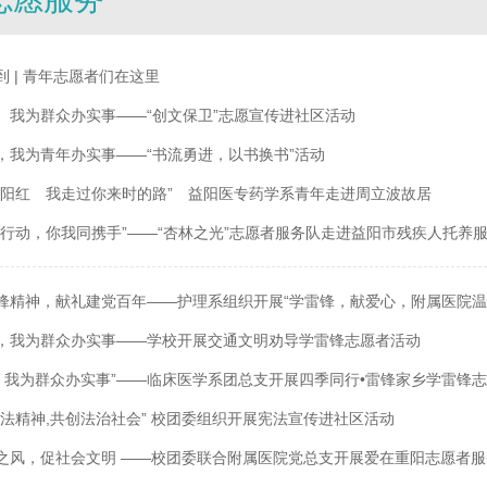
到 | 青年志愿者们在这里
 我为群众办实事——“创文保卫”志愿宣传进社区活动
，我为青年办实事——“书流勇进，以书换书”活动
益阳红 我走过你来时的路” 益阳医专药学系青年走进周立波故居
在行动，你我同携手”——“杏林之光”志愿者服务队走进益阳市残疾人托养
锋精神，献礼建党百年——护理系组织开展“学雷锋，献爱心，附属医院温
，我为群众办实事——学校开展交通文明劝导学雷锋志愿者活动
史 我为群众办实事”——临床医学系团总支开展四季同行•雷锋家乡学雷锋
宪法精神,共创法治社会” 校团委组织开展宪法宣传进社区活动
之风，促社会文明 ——校团委联合附属医院党总支开展爱在重阳志愿者服