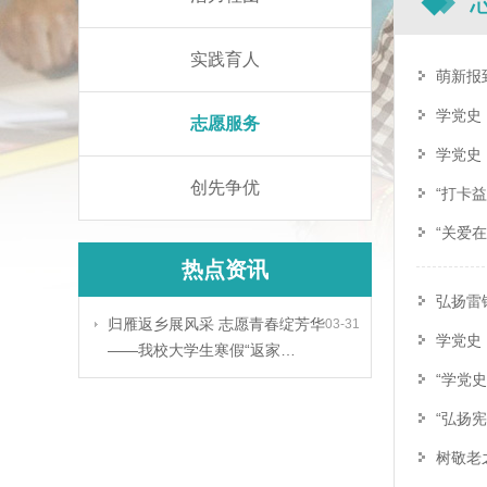
实践育人
萌新报
学党史
志愿服务
学党史
创先争优
“打卡
“关爱
热点资讯
弘扬雷
归雁返乡展风采 志愿青春绽芳华
03-31
学党史
——我校大学生寒假“返家…
“学党
“弘扬
树敬老