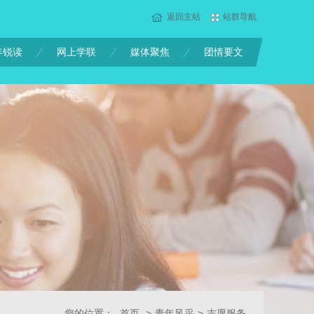
返回主站
站群导航
年锐读
网上学联
媒体聚焦
团情要文
您的位置：
首页
>
青年风采
>
志愿服务