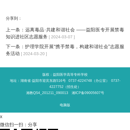
分享到：
上一条：
远离毒品·共建和谐社会 ——益阳医专开展禁毒
知识进社区志愿服务
[ 2024-03-07 ]
下一条：
护理学院开展“携手禁毒，构建和谐社会”志愿服
务活动
[ 2024-03-20 ]
版权：益阳医学高等专科学校
地址：湖南省·益阳市迎宾东路516号 0737-4224748（办公室） 0737-
4227752（招生处）
湘教QS4_201211_090013
湘ICP备09005607号
电脑版
x
微信扫一扫：分享