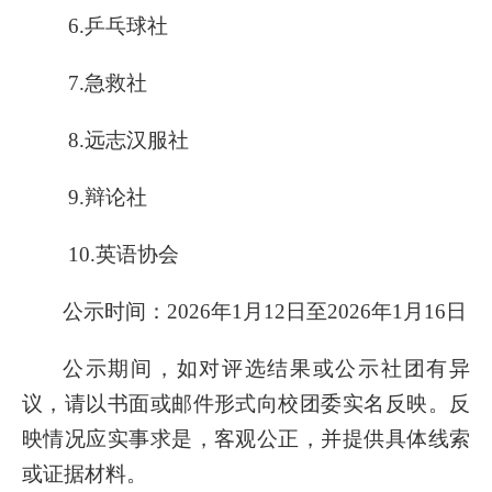
6.
乒乓球社
7.
急救社
8.
远志汉服社
9.
辩论社
10.
英语协会
公示时间：
202
6
年
1
月
12
日至
202
6
年
1
月
16
日
公示期间，如对评选结果或公示社团有异
议，请以书面或邮件形式向校团委实名反映。反
映情况应实事求是，客观公正，并提供具体线索
或证据材料。