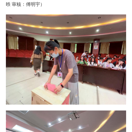
昳 审核：傅明宇）