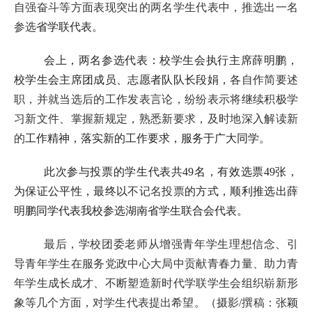
自强奋斗等方面表现突出的两名学生代表中，推选出一名
参选
省学联代表。
会上，两名参选代表：校学生会执行主席薛明鹏，
校学生会主席团成员、志愿者队队长段娟，
各自作简要述
职，并就当选后的工作发表言论，纷纷表示将继续积极学
习新文件、掌握新规定，熟悉新要求，及时地深入解读新
的
工作精神，落实新的工作要求，服务于广大同学。
此次参与投票的学生代表共49名，有效选票49张，
为保证公平性，最终以
不记名投票
的方式，顺利推选出薛
明鹏同学代表我校参选湖南省学生联合会代表。
最后，学校团委老师从增强青年学生理想信念、引
导青年学生在服务党政中心大局中贡献青春力量、助力青
年学生成长成才、不断塑造新时代学联学生会组织崭新形
象等几个方面，对学生代表提出希望。（摄影/撰稿：张颖