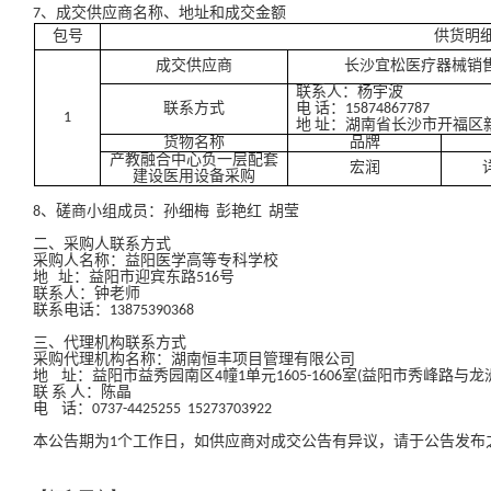
7、成交供应商名称、地址和成交金额
包号
供货明
成交供应商
长沙宜松医疗器械销
联系人：杨宇波
联系方式
电 话：15874867787
1
地 址：湖南省长沙市开福区新河
货物名称
品牌
产教融合中心负一层配套
宏润
建设医用设备采购
8、
磋商小组成员：
孙细梅 彭艳红 胡莹
二
、采购人联系方式
采购人名称：益阳医学高等专科学校
地 址：益阳市迎宾东路516号
联系人：
钟老师
联系电话：
13875390368
三、代理机构联系方式
采购代理机构名称：湖南恒丰项目管理有限公司
地 址：益阳市益秀园南区4幢1单元1605-1606室(益阳市秀峰路与龙
联 系 人：陈晶
电 话：0737-4425255 15273703922
本公告期为1个工作日，如供应商对成交公告有异议，请于公告发布