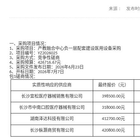
来源：
发布时间：
一、采购项目情况：
1、采购项目：
产教融合中心负一层配套建设医用设备采购
2、项目编号：YZ202
6025
3、采购方式：竞争性磋商
4、采购预算：426716.67元
5
、采购文件发布日期：202
6
年
6
月
23
日
6
、开标日期：202
6
年
7
月
7
日
包1磋商情况：
实质性响应的供应商
最终报价（元）
长沙宜松医疗器械销售有限公司
398500.00元
长沙市中南口腔医疗器械有限公司
318000.00元
湖南泽达科技有限公司
412700.00元
长沙枞灏商贸有限公司
420800.00元