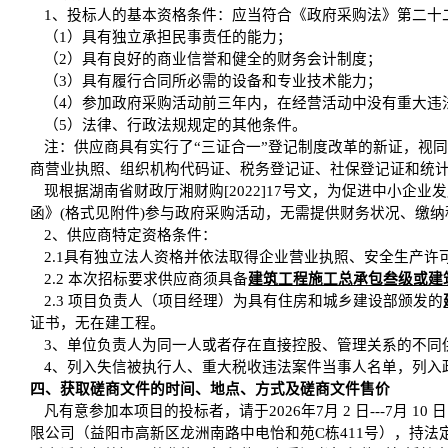
1、投标人的基本资格条件：应当符合《政府采购法》第二十
（1）具有独立承担民事责任的能力；
（2）具有良好的商业信誉和健全的财务会计制度；
（3）具有履行合同所必需的设备和专业技术能力；
（4）参加政府采购活动前三年内，在经营活动中没有重大违
（5）法律、行政法规规定的其他条件。
注：供应商具有实行了“三证合一”登记制度改革的新证，视
商营业执照、组织机构代码证、税务登记证、社保登记证和统
现根据湖南省财政厅湘财购[2022]17号文，为促进中小
函》(格式见附件)参与政府采购活动，无需提供财务状况、缴
2、供应商特定资格条件：
2.1具有独立法人资格并依法取得企业营业执照、安全生产
2.2 本次招标要求供应商须具备
建筑工程施工总承包叁级或建
2.3 项目负责人（项目经理）为具有住房和城乡建设部颁发的
证书，无在建工程。
3、单位负责人为同一人或者存在直接控股、管理关系的不同
4、列入失信被执行人、重大税收违法案件当事人名单，列入
四、获取磋商文件的时间、地点、方式及磋商文件售价
凡有意参加本项目的投标者，请于2026年7月 2 日---7月 10
限公司（益阳市高新区龙洲南路中电怡和苑C栋411号），持