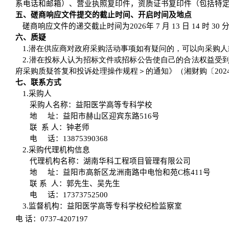
系电话和邮箱）、营业执照复印件，资质证书复印件（包括特
五、磋商响应文件提交的截止时间、开启时间及地点
磋商响应文件的递交截止时间为2026年 7 月 13 日 14 
六、质疑
1.潜在供应商对政府采购活动事项如有疑问的，可以向采购
2.潜在投标人认为招标文件或招标公告使自己的合法权益受
府采购质疑答复和投诉处理操作规程＞的通知》（湘财购〔202
七、联系方式
1.
采购人
采购人名称：益阳医学高等专科学校
地 址：益阳市赫山区迎宾东路516号
联 系 人：钟老师
电 话：
13875390368
2.
采购代理机构信息
代理机构名称：湖南华科工程项目管理有限公司
地 址：益阳市高新区龙洲南路中电怡和苑C栋411号
联 系 人：郭先生、吴先生
电 话：17373752500
3.
监督机构：益阳医学高等专科学校纪检监察室
电 话：0737-4207197