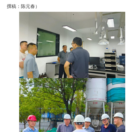
撰稿：陈元春）