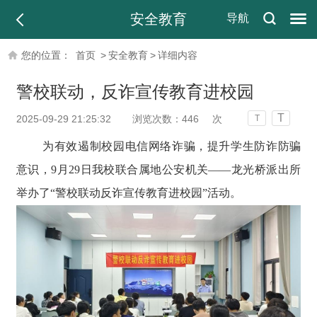
安全教育
导航
您的位置：
首页
>
安全教育
>
详细内容
警校联动，反诈宣传教育进校园
T
2025-09-29 21:25:32
浏览次数：
446
次
T
为有效遏制校园电信网络诈骗，提升学生防诈防骗
意识，9月29日我校联合属地公安机关——龙光桥派出所
举办了“警校联动反诈宣传教育进校园”活动。