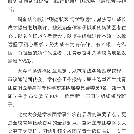
服务健康益阳建设、践行健康中国战略中展现青春担
当。
周奎结合校训“明德弘医 博学致远”，聚焦青年成长
成才提出殷切期许。他勉励全体学子以明德铸就医者仁
心，以弘医扛起医者使命，以博学练就过硬本领，以致
远坚守初心底线，努力成长为有信仰、有本领、有温
度、有担当的新时代医者，用青春奋斗为学校高质量发
展增光添彩。
大会严格遵循团章规定，规范完成各项既定议程，
审议通过团代会、学代会工作报告，民主选举产生共青
团益阳医学高等专科学校第四届委员会委员9名、第十九
届学生委员会委员10名，确定新一届团学组织领导班
子。
此次大会是学校团学事业承前启后的重要节点，更
是全校青年接续奋斗的全新起点。益阳医专团委将以大
会召开为契机，团结引领全校团员青年砥砺奋进、实干