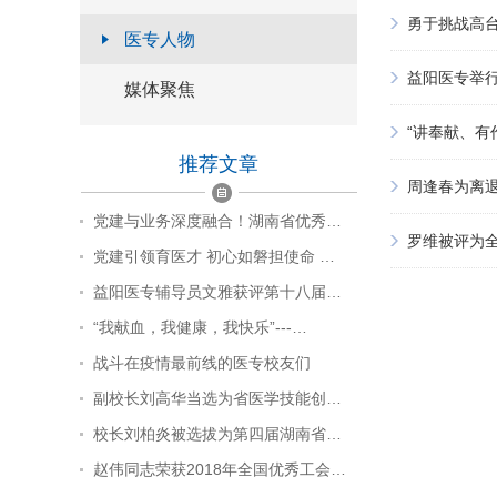
勇于挑战高
医专人物
益阳医专举
媒体聚焦
“讲奉献、有
推荐文章
周逢春为离
党建与业务深度融合！湖南省优秀…
罗维被评为全
党建引领育医才 初心如磐担使命 …
益阳医专辅导员文雅获评第十八届…
“我献血，我健康，我快乐”---…
战斗在疫情最前线的医专校友们
副校长刘高华当选为省医学技能创…
校长刘柏炎被选拔为第四届湖南省…
赵伟同志荣获2018年全国优秀工会…