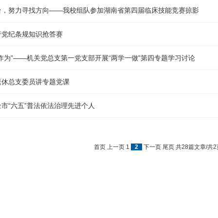
台，努力寻找方向——我校组队参加湖南省第四届临床技能竞赛掠影
行党纪条规知识抢答赛
作为”——机关党总支第一党支部开展“两学一做”第四专题学习讨论
退休总支委员讲专题党课
市“六五”普法依法治理先进个人
首页
上一页
1
2
下一页
尾页
共28篇文章/共2