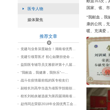
献血163次，
国家、省、市
医专人物
“我献血，我
媒体聚焦
康的公民，无
暖、充满爱，
推荐文章
党建与业务深度融合！湖南省优秀…
党建引领育医才 初心如磐担使命 …
益阳医专辅导员文雅获评第十八届…
“我献血，我健康，我快乐”---…
战斗在疫情最前线的医专校友们
副校长刘高华当选为省医学技能创…
校长刘柏炎被选拔为第四届湖南省…
赵伟同志荣获2018年全国优秀工会…