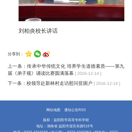
刘柏炎校长讲话
分享到：
上一条：
传承中华传统文化 培养学生道德素质——第九
届《弟子规》诵读比赛圆满落幕
[ 2016-12-14 ]
下一条：
校领导赴新林村走访慰问贫困户
[ 2016-12-14 ]
网站地图
通知公告RSS
版权：益阳医学高等专科学校
地址：湖南省·益阳市迎宾东路516号