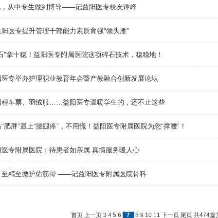
 他，从中专生做到博导——记益阳医专校友谭峰
阳医专提升管理干部能力素质育强“领头雁”
石”拿十稳！益阳医专附属医院这项碎石技术，稳稳地！
阳医专举办护理职业教育年会暨产教融合创新发展论坛
回程车票、羽绒服……益阳医专温暖学生的，还不止这些
“肥胖”遇上“腰腿疼”，不用慌！益阳医专附属医院为您“撑腰”！
阳医专附属医院：待患者如亲属 真情服务暖人心
】至精至微护佑筋骨 ——记益阳医专附属医院骨科
首页
上一页
3
4
5
6
7
8
9
10
11
下一页
尾页
共474篇