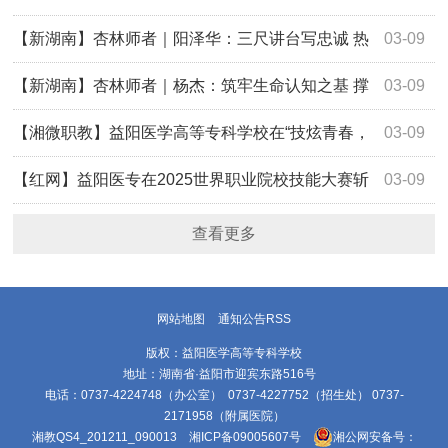
【新湖南】杏林师者｜阳泽华：三尺讲台写忠诚 热
03-09
血涓流映师魂
【新湖南】杏林师者｜杨杰：筑牢生命认知之基 撑
03-09
起未来医者实践
【湘微职教】益阳医学高等专科学校在“技炫青春，
03-09
能创未来” 2025年世界职业院校技能大赛总决赛争夺赛康复
【红网】益阳医专在2025世界职业院校技能大赛斩
03-09
治疗与护理赛道（高职组）中获佳绩
获两银一铜
查看更多
网站地图
通知公告RSS
版权：益阳医学高等专科学校
地址：湖南省·益阳市迎宾东路516号
电话：0737-4224748（办公室） 0737-4227752（招生处） 0737-
2171958（附属医院）
湘教QS4_201211_090013
湘ICP备09005607号
湘公网安备号：