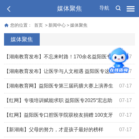
媒体聚焦
导航
您的位置：
首页
>
新闻中心
>
媒体聚焦
媒体聚焦
【湖南教育发布】不忘来时路！170余名益阳医专
07-17
学子走进清溪村感悟文学人生
【湖南教育发布】让医学与人文相遇 益阳医专这堂
07-17
思政课在“文学之乡”开讲
【湖南教育网】益阳医专第三届药膳大赛上演养生
07-17
新潮流
【红网】专项培训赋能求职 益阳医专2025“宏志助
07-17
航计划”惠及240名困难学子
【红网】益阳医专口腔医学院获校友捐赠 100支牙
07-17
科设备助力人才培养
【新湖南】父母的努力，才是孩子最好的榜样
07-17