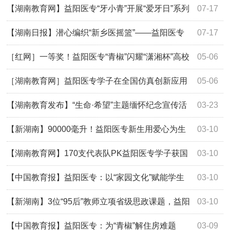
【湖南教育网】益阳医专“牙小青”开展“爱牙日”系列
07-17
活动
【湖南日报】潜心编织“新乡医摇篮”——益阳医专
07-17
基层医疗人才培养的创新之路
［红网］一等奖！益阳医专“青椒”闪耀“潇湘杯”高校
05-06
思政课教学展示活动
［湖南教育网］益阳医专学子在全国仿真创新应用
05-06
赛获一等奖
【湖南教育发布】“生命·希望”主题缅怀纪念宣传活
03-23
动在益阳医专举行
【新湖南】90000毫升！益阳医专新生用爱心为生
03-10
命加油
【湖南教育网】170支代表队PK益阳医专学子获国
03-10
赛银奖
【中国教育报】益阳医专：以“家园文化”赋能学生
03-10
社区新生态
【新湖南】3位“95后”教师立项省级思政课题，益阳
03-10
医专“师带徒”结硕果
【中国教育报】益阳医专：为“青椒”解住房难题
03-09