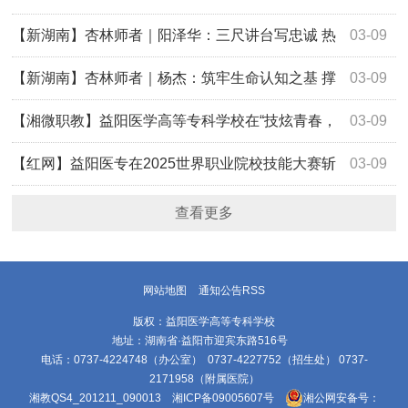
【新湖南】杏林师者｜阳泽华：三尺讲台写忠诚 热
03-09
血涓流映师魂
【新湖南】杏林师者｜杨杰：筑牢生命认知之基 撑
03-09
起未来医者实践
【湘微职教】益阳医学高等专科学校在“技炫青春，
03-09
能创未来” 2025年世界职业院校技能大赛总决赛争夺赛康复
【红网】益阳医专在2025世界职业院校技能大赛斩
03-09
治疗与护理赛道（高职组）中获佳绩
获两银一铜
查看更多
网站地图
通知公告RSS
版权：益阳医学高等专科学校
地址：湖南省·益阳市迎宾东路516号
电话：0737-4224748（办公室） 0737-4227752（招生处） 0737-
2171958（附属医院）
湘教QS4_201211_090013
湘ICP备09005607号
湘公网安备号：