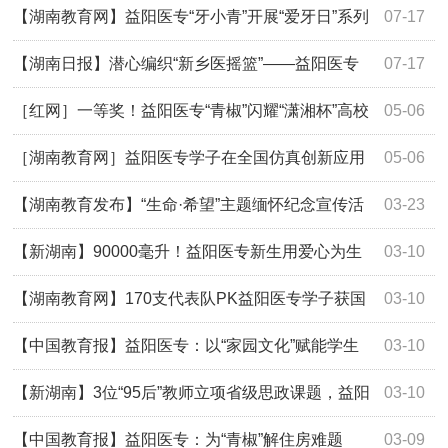
【湖南教育网】益阳医专“牙小青”开展“爱牙日”系列
07-17
活动
【湖南日报】潜心编织“新乡医摇篮”——益阳医专
07-17
基层医疗人才培养的创新之路
［红网］一等奖！益阳医专“青椒”闪耀“潇湘杯”高校
05-06
思政课教学展示活动
［湖南教育网］益阳医专学子在全国仿真创新应用
05-06
赛获一等奖
【湖南教育发布】“生命·希望”主题缅怀纪念宣传活
03-23
动在益阳医专举行
【新湖南】90000毫升！益阳医专新生用爱心为生
03-10
命加油
【湖南教育网】170支代表队PK益阳医专学子获国
03-10
赛银奖
【中国教育报】益阳医专：以“家园文化”赋能学生
03-10
社区新生态
【新湖南】3位“95后”教师立项省级思政课题，益阳
03-10
医专“师带徒”结硕果
【中国教育报】益阳医专：为“青椒”解住房难题
03-09