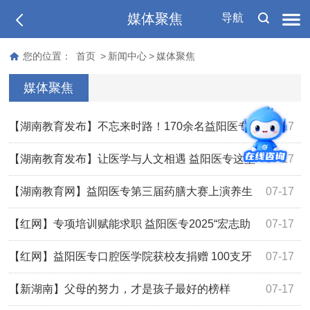
媒体聚焦
导航
您的位置：
首页
>
新闻中心
>
媒体聚焦
媒体聚焦
【湖南教育发布】不忘来时路！170余名益阳医专
07-17
学子走进清溪村感悟文学人生
【湖南教育发布】让医学与人文相遇 益阳医专这堂
07-17
思政课在“文学之乡”开讲
【湖南教育网】益阳医专第三届药膳大赛上演养生
07-17
新潮流
【红网】专项培训赋能求职 益阳医专2025“宏志助
07-17
航计划”惠及240名困难学子
【红网】益阳医专口腔医学院获校友捐赠 100支牙
07-17
科设备助力人才培养
【新湖南】父母的努力，才是孩子最好的榜样
07-17