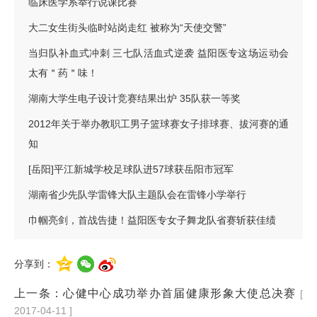
临床医学系举行说课比赛
大二女生街头临时站岗走红 被称为“天使交警”
当归队补血式冲刺 三七队活血式逆袭 益阳医专这场运动会
太有＂药＂味！
湖南大学生电子设计竞赛结果出炉 35队获一等奖
2012年关于举办教职工男子篮球赛女子排球赛、拔河赛的通
知
[岳阳]平江新城学校足球队进57球获岳阳市冠军
湖南省少先队学雷锋大队主题队会在雷锋小学举行
​巾帼亮剑，首战告捷！益阳医专女子舞龙队省赛斩获佳绩
分享到：
上一条：
心健中心成功举办首届健康形象大使总决赛
[
2017-04-11 ]