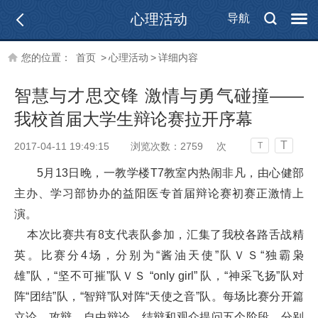
心理活动
导航
您的位置：
首页
>
心理活动
>
详细内容
智慧与才思交锋 激情与勇气碰撞——
我校首届大学生辩论赛拉开序幕
T
2017-04-11 19:49:15
浏览次数：
2759
次
T
5
月
13
日晚，一教学楼
T7
教室内热闹非凡，由心健部
主办、学习部协办的益阳医专首届辩论赛初赛正激情上
演。
本次比赛共有
8
支代表队参加，汇集了我校各路舌战精
英。比赛分
4
场，分别为
“
酱油天使
”
队ＶＳ
“
独霸枭
雄
”
队，
“
坚不可摧
”
队ＶＳ
“only girl”
队，
“
神采飞扬
”
队对
阵
“
团结
”
队，
“
智辩
”
队对阵
“
天使之音
”
队。每场比赛分开篇
立论、攻辩、自由辩论、结辩和观众提问五个阶段，分别