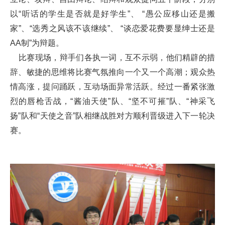
以
“
听话的学生是否就是好学生
”
、
“
愚公应移山还是搬
家
”
、
“
选秀之风该不该继续
”
、
“
谈恋爱花费要显绅士还是
AA
制
”
为辩题。
比赛现场，辩手们各执一词，互不示弱，他们精辟的措
辞、敏捷的思维将比赛气氛推向一个又一个高潮；观众热
情高涨，提问踊跃，互动场面异常活跃。经过一番紧张激
烈的唇枪舌战，
“
酱油天使
”
队、
“
坚不可摧
”
队、
“
神采飞
扬
”
队和
“
天使之音
”
队相继战胜对方顺利晋级进入下一轮决
赛。