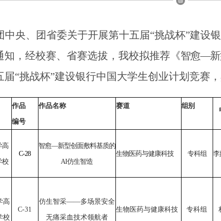
团中央、团省委关于开展第十五届
“挑战杯”建设
通知，经校赛、省赛选拔，我校拟推荐《
智愈
—新
五届“挑战杯”建设银行中国大学生创业计划竞赛
作品
作品名称
赛道
组别
编号
学高
智愈
—新型创面敷料基质的
C-28
生物医药与健康科技
专科
组
李
学校
AI仿生智造
学高
仿生智采
——多场景安全
C-31
生物医药与健康科技
专科
组
学校
无痛采血技术领航者