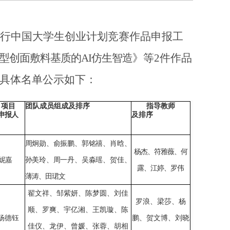
银行中国大学生创业计划竞赛作品申报工
型创面敷料基质的AI仿生智造
》等
2件作品
，具体名单公示如下：
项目
团队成员组成
及排序
指导教师
申报人
及排序
周炯勋、俞振鹏、郭铭禧、肖晗、
杨杰、符雅薇、何
妮嘉
孙美玲、周一丹、吴淼瑶、贺佳、
露、江婷、罗伟
薄涛、田珺文
翟文祥、邹紫妍、陈梦圆、刘佳
罗浪、梁莎、杨
顺、罗爽、宇亿湘、王凯璇、陈
杨德钰
鹏、贺文博、刘晓
佳仪、龙伊、曾媛、张蓉、胡相