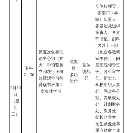
全体校领导，
各部门（学
院）负责人、
各基层党组织
负责人、各支
部书记、副科
级以上干部
第五次党委理
（包含各教研
论中心组（扩
室主任），附
综教
大）学习暨树
宣传
属医院领导班
下午
楼
立和践行正确
统战
子、各科室主
2：30
多功
政绩观学习教
部
任、护士长，
能厅
育读书班第四
学校组织人事
6
月
10
次集体学习
处、党政办公
日
室、发展规划
（星
处、计划财务
期
处、教务处、
三
）
纪检监察室、
招生就业处等
重点处室全体