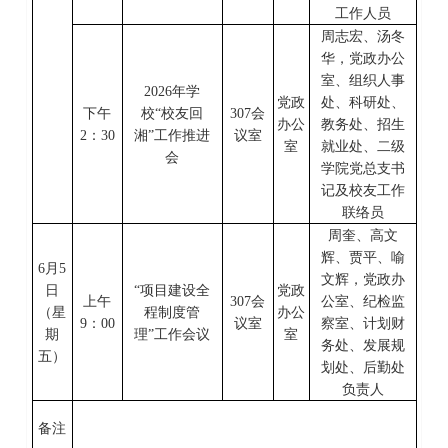
工作人员
周志宏、汤冬
华，党政办公
室、组织人事
2026年学
党政
处、科研处、
下午
校“校友回
307会
办公
教务处、招生
2：30
湘”工作推进
议室
室
就业处、二级
会
学院党总支书
记及校友工作
联络员
周奎、高文
辉、贾平、喻
6
月
5
文辉，党政办
日
“项目建设全
党政
上午
307会
公室、纪检监
（星
程制度管
办公
9
：
00
议室
察室、计划财
期
理”工作会议
室
务处、发展规
五
）
划处、后勤处
负责人
备注