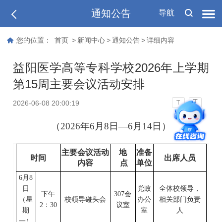
通知公告
导航
您的位置：
首页
>
新闻中心
>
通知公告
>
详细内容
益阳医学高等专科学校2026年上学期
第15周主要会议活动安排
T
2026-06-08 20:00:19
T
（
202
6
年
6
月
8
日
—
6
月
14
日）
主要会议活动
地
准备
时间
出席人员
内容
点
单位
6
月
8
日
党政
全体校领导，
下
午
307会
（星
校领导碰头会
办公
相关部门负责
2：30
议室
期
室
人
一
）