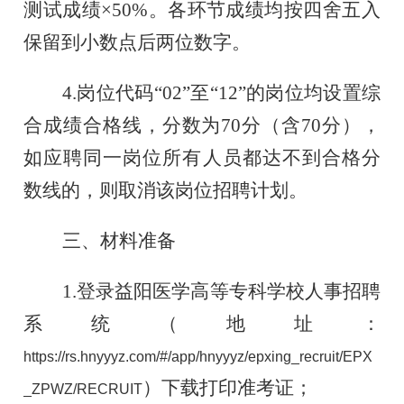
测试成绩×50%。各环节成绩均按四舍五入
保留到小数点后两位数字。
4.岗位代码“02”至
“12”的岗位均设置综
合成绩合格线，分数为70分（含70分），
如应聘同一岗位所有人员都达不到合格分
数线的，则取消该岗位招聘计划。
三、材料准备
1.登录益阳医学高等专科学校人事招聘
系统
（地址：
https://rs.hnyyyz.com/#/app/hnyyyz/epxing_recruit/EPX
）下载打印准考证；
_ZPWZ/RECRUIT