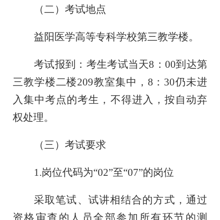
（二）考试
地点
益阳医学高等专科
学校
第三教学楼。
考试报到：考生
考试当天
8
：
0
0
到达
第
三教学楼二楼
209
教室集中
，
8
：
3
0
仍未进
入集中
考
点的考生，不得进入，按
自动弃
权处理。
（三）考试
要求
1.
岗位代码为
“02”至“07”的岗位
采取笔试、试讲相结合的方式，通过
资格审查的人员全部参加所有环节的测