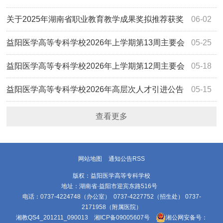
议活动安排
关于2025年湖南省职业教育教学成果奖拟推荐获奖
06-02
名单的公示
益阳医学高等专科学校2026年上学期第13周主要会
05-25
议活动安排
益阳医学高等专科学校2026年上学期第12周主要会
05-18
议活动安排
益阳医学高等专科学校2026年高层次人才引进公告
05-15
查看更多
网站地图
通知公告RSS
版权：益阳医学高等专科学校
地址：湖南省·益阳市迎宾东路516号
电话：0737-4224748（办公室） 0737-4227752（招生处） 0737-
2171958（附属医院）
湘教QS4_201211_090013
湘ICP备09005607号
湘公网安备号：