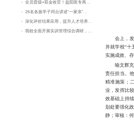
全员晋级+双金收官！益阳医专再…
26名各族学子同台讲述“一家亲”…
深化评价结果应用，提升人才培养…
我校全面开展实训管理综合调研，…
会上，发
并就学校“十
实施成效、存
喻文辉
责任担当。他
精准施策；
业，发挥比较
效基础上持
划处要强化政
静；审核：何