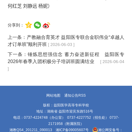
何红芝 刘静远 杨妮）
分享到：
上一条：
产教融合育英才 益阳医专联合金职伟业“卓越人
才订单班”顺利开班
[ 2026-06-03 ]
下一条：
锤炼思想强信念 蓄力奋进新征程 益阳医专
2026年春季入团积极分子培训班圆满结业
[ 2026-06-04
]
网站地图
通知公告RSS
版权：益阳医学高等专科学校
地址：湖南省·益阳市迎宾东路516号
电话：0737-4224748（办公室） 0737-4227752（招生处） 0737-
2171958（附属医院）
湘教QS4_201211_090013
湘ICP备09005607号
湘公网安备号：