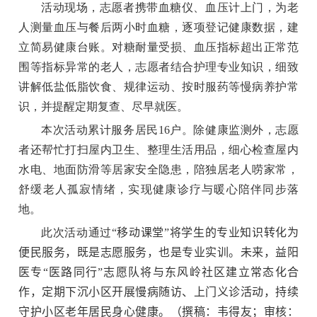
活动现场，志愿者携带血糖仪、血压计上门，为老
人测量血压
与
餐后两小时血糖，逐项登记健康数据，建
立简易健康台账。
对
糖耐量受损
、
血压指标超出正常范
围
等
指标异常
的
老人
，志愿者结合护理专业知识，细致
讲解低盐低脂饮食、规律运动、按时服药等慢病养护常
识，并提醒定期复查、尽早就医。
本次活动累计服务居民16户。
除健康监测外，志愿
者还帮忙打扫屋内卫生、整理生活用品，细心检查屋内
水电、地面防滑等居家安全隐患，陪独居老人唠家常，
舒缓老人孤寂情绪，实现健康诊疗与暖心陪伴同步落
地。
此次活动通过
“移动课堂”将学生的专业知识转化为
便民服务，既是志愿服务，也是专业实训。未来，益阳
医专“医路同行”志愿队将与东风岭社区建立常态化合
作，定期下沉小区开展慢病随访、上门义诊活动，持续
守护小区老年居民身心健康。（撰稿：韦得友；审核：