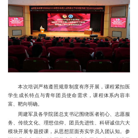
本次培训严格遵照规章制度有序开展，课程紧扣医
学生成长特点与青年团员使命需求，课程体系内容丰
富、靶向明确。
周建军及各学院团总支书记围绕医者初心、志愿服
务、传统文化、理想信仰、团员先进性、科研诚信六大
模块开展专题授课，从思想层面夯实学员入团认知。参