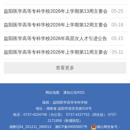
名单的公示
益阳医学高等专科学校2026年上学期第13周主要会
05-25
议活动安排
益阳医学高等专科学校2026年上学期第12周主要会
05-18
议活动安排
益阳医学高等专科学校2026年高层次人才引进公告
05-15
益阳医学高等专科学校2026年上学期第11周主要会
05-11
议活动安排
查看更多
网站地图
通知公告RSS
版权：益阳医学高等专科学校
地址：湖南省·益阳市迎宾东路516号
电话：0737-4224748（办公室） 0737-4227752（招生处） 0737-
2171958（附属医院）
湘教QS4_201211_090013
湘ICP备09005607号
湘公网安备号：