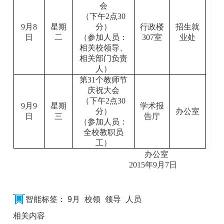
会
（下午
2
点
30
9
月
8
星期
分）
行政楼
招生就
日
二
（参加人员：
307
室
业处
相关校领导、
相关部门负责
人）
第
31
个教师节
庆祝大会
（下午
2
点
30
9
月
9
星期
学术报
分）
办公室
日
三
告厅
（参加人员：
全校教职员
工）
办公室
2015
年
9
月
7
日
智能标签：
9月
校领
领导
人员
相关内容