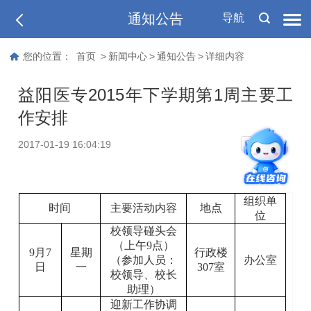
通知公告
导航
您的位置：
首页
>
新闻中心
>
通知公告
>
详细内容
益阳医专2015年下学期第1周主要工
作安排
T
2017-01-19 16:04:19
T
组织单
时间
主要活动内容
地点
位
校领导碰头会
（上午
9
点）
9
月
7
星期
行政楼
（参加人员：
办公室
日
一
307
室
校领导、校长
助理）
迎新工作协调