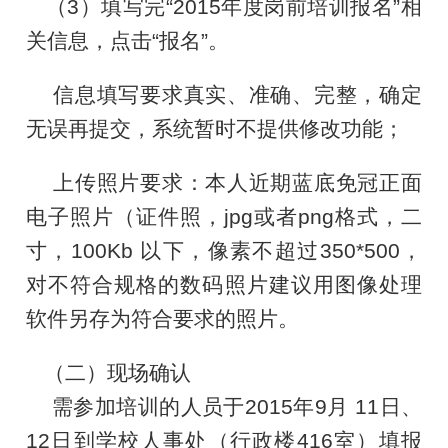
（
3
）填写完“
2015
年度岗前培训报名”相
关信息，点击“报名”。
信息填写要求真实、准确、完整，确定
无误再提交，系统暂时不提供修改功能；
上传照片要求：本人近期蓝底免冠正面
电子照片（证件照，
jpg
或者
png
格式，二
寸，
100Kb
以下，像素不超过
350*500
，
对不符合规格的数码照片建议用图像处理
软件另存为符合要求的照片。
（二）现场确认
需参加培训的人员于
2015
年
9
月
11
日
、
12
日到学校人事处（行政楼
416
室）填报