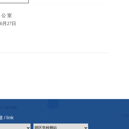
 公 室
0
月27
日
/ link