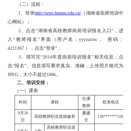
（二）流程：
1
、登录
http://szpx.hunnu.edu.cn/
（湖南省高师培训中
心网站）；
2
、点击“湖南省高校教师岗前培训报名入口”，进
入“教师报名”界面（用户名：
yyyzzzrsc
，
密码：
4221367
），点击“登录”；
3
、填写完“
2014
年度岗前培训报名”相关信息，点
击“报名”。信息填写要求真实、准确，上传照片格式为
JPEG
，大小不超过
100k
。
二、
培训安排：
（一）课表
任课
时间
课程
联系电话
教师
9
月
20
夏建
高校教师职业道德修养
138******7108
日
文
高校教师职业道
上午