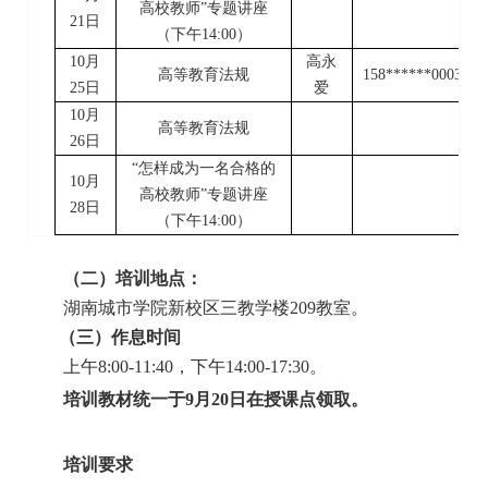
高校教师”专题讲座
21
日
（下午
14:00
）
10
月
高永
高等教育法规
158******0003
25
日
爱
10
月
高等教育法规
26
日
“怎样成为一名合格的
10
月
高校教师”专题讲座
28
日
（下午
14:00
）
（二）培训地点：
湖南城市学院新校区三教学楼
209
教室。
（三）作息时间
上午
8:00-11:40
，下午
14:00-17:30
。
培训教材统一于
9
月
20
日在授课点领取。
培训要求