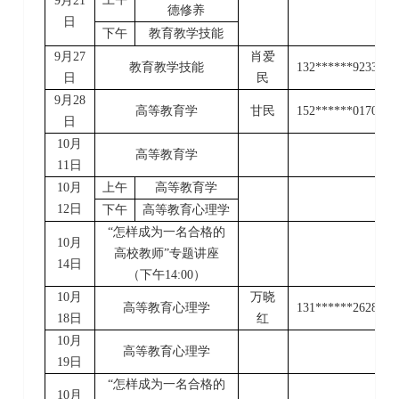
9
月
21
德修养
日
下午
教育教学技能
9
月
27
肖爱
教育教学技能
132******9233
日
民
9
月
28
高等教育学
甘民
152******0170
日
10
月
高等教育学
11
日
10
月
上午
高等教育学
12
日
下午
高等教育心理学
“怎样成为一名合格的
10
月
高校教师”专题讲座
14
日
（下午
14:00
）
10
月
万晓
高等教育心理学
131******2628
18
日
红
10
月
高等教育心理学
19
日
“怎样成为一名合格的
10
月