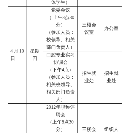
体学生
）
党委会议
（ 上午
8
点
30
分）
三楼会
办公室
（参加人员：
议室
校领导、相关
部门负责人）
4
月
10
星期
口腔专业实习
日
四
协调会
（下午
4
点）
招生就
招生就
（参加人员：
业处
业处
相关校领导、
相关部门负责
人）
2012
年职称评
聘会
（上午
8
点
30
分）
三楼会
组织人