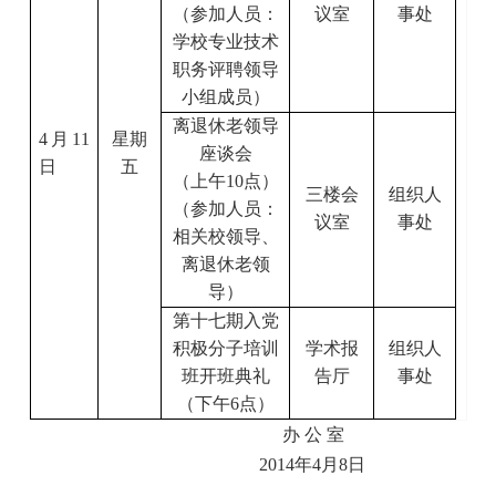
（参加人员：
议室
事处
学校专业技术
职务评聘领导
小组成员）
离退休老领导
4
月
11
星期
座谈会
日
五
（上午
10
点）
三楼会
组织人
（参加人员：
议室
事处
相关校领导、
离退休老领
导）
第十七期入党
积极分子培训
学术报
组织人
班开班典礼
告厅
事处
（下午
6
点）
办 公 室
2014
年4
月8
日