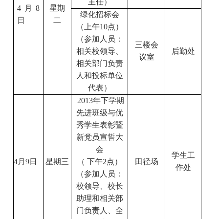
主任）
4
月
8
星期
绿化招标会
日
二
（上午
10
点）
（参加人员：
三楼会
相关校领导、
后勤处
议室
相关部门负责
人和投标单位
代表）
2013
年下学期
先进班级与优
秀学生
表彰暨
新党员宣誓大
会
学生工
4
月
9
日
星期三
（ 下午
2
点）
田径场
作处
（参加人员：
校领导、校长
助理和相关部
门负责人
、全