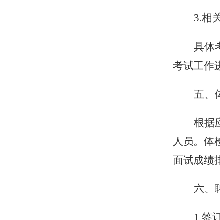
3
.相
具体
考试工作
五
、
根据
人员。体
面试
成绩
六
、
1.
签