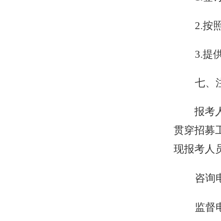
2.
按
3.
提
七
、
报考
贯穿
招募
现报考人
咨询电
监督电