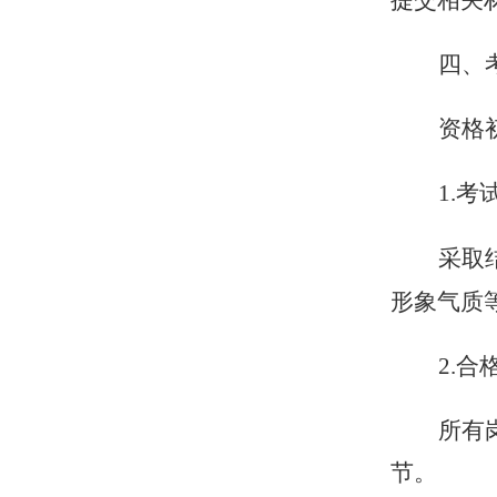
提交相关
四、
资格
1
.考
采取
形象气质
2
.合
所有
节。