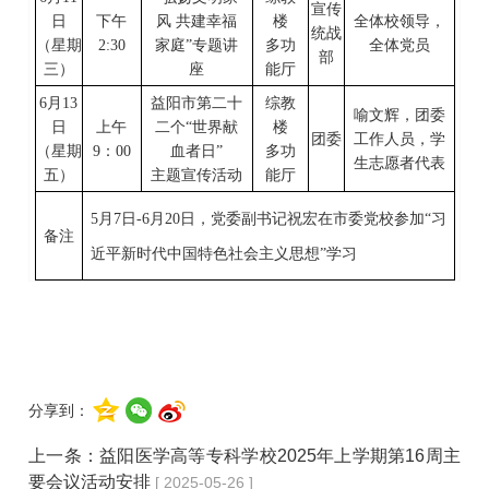
宣传
日
下午
风 共建幸福
楼
全体校领导，
统战
（星期
2:30
家庭”专题讲
多功
全体党员
部
三
）
座
能厅
6
月
13
益阳市第二十
综教
喻文辉，团委
日
上午
二个
“世界献
楼
团委
工作人员，学
（星期
9
：
00
血者日”
多功
生志愿者代表
五
）
主题宣传活动
能厅
5月7日
-
6月20日
，党委副书记祝宏在市委党校参加
“习
备注
近平新时代中国特色社会主义思想”
学习
分享到：
上一条：
益阳医学高等专科学校2025年上学期第16周主
要会议活动安排
[ 2025-05-26 ]