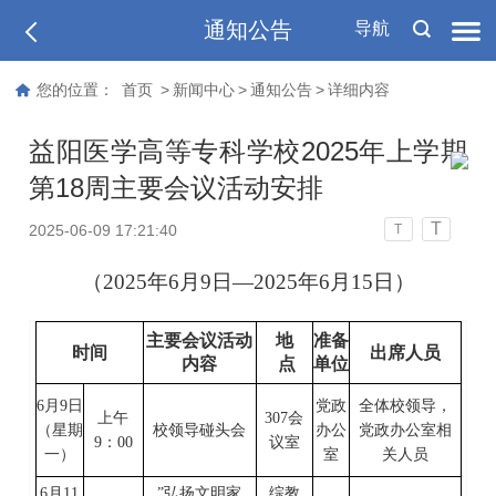
通知公告
导航
您的位置：
首页
>
新闻中心
>
通知公告
>
详细内容
益阳医学高等专科学校2025年上学期
第18周主要会议活动安排
T
2025-06-09 17:21:40
T
（
202
5
年
6
月
9
日
—202
5
年
6
月
15
日）
主要会议活动
地
准备
时间
出席人员
内容
点
单位
6
月
9
日
党政
全体校领导，
上午
307会
（星期
校领导碰头会
办公
党政办公室相
9
：
00
议室
一
）
室
关人员
6
月
11
”弘扬文明家
综教